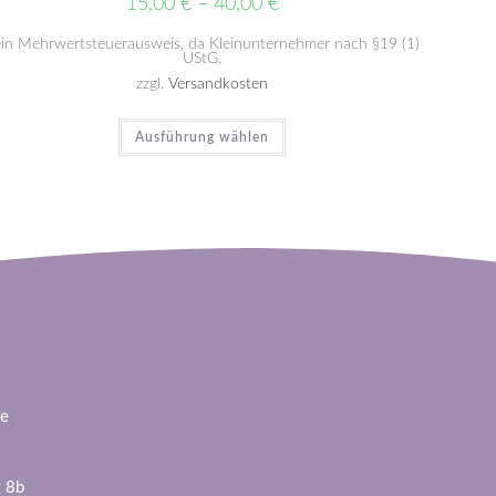
15,00
€
–
40,00
€
in Mehrwertsteuerausweis, da Kleinunternehmer nach §19 (1)
UStG.
zzgl.
Versandkosten
Ausführung wählen
de
 8b