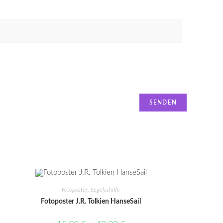
Fotoposter
,
Segelschiffe
Fotoposter J.R. Tolkien HanseSail