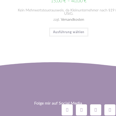
15,00
€
–
40,00
€
Kein Mehrwertsteuerausweis, da Kleinunternehmer nach §19 
UStG.
zzgl.
Versandkosten
Ausführung wählen
Folge mir auf Social Media