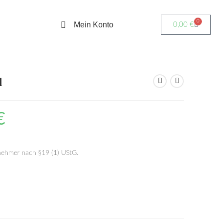
0
Mein Konto
0,00
€
d
€
nehmer nach §19 (1) UStG.