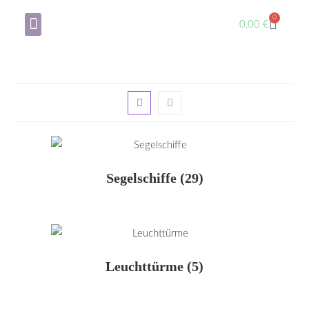
0
0,00
€
Über mich
Mein Konto
Segelschiffe
(29)
Leuchttürme
(5)