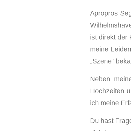
Apropros Sege
Wilhelmshave
ist direkt de
meine Leidens
„Szene“ bekan
Neben meiner
Hochzeiten u
ich meine Er
Du hast Frage