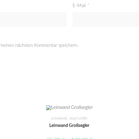
E-Mail
*
 meinen nächsten Kommentar speichern.
Leinwände
,
Segelschiffe
Leinwand Großsegler