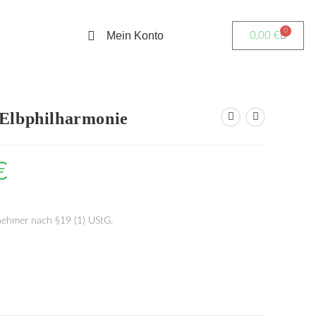
0
Mein Konto
0,00
€
 Elbphilharmonie
€
nehmer nach §19 (1) UStG.