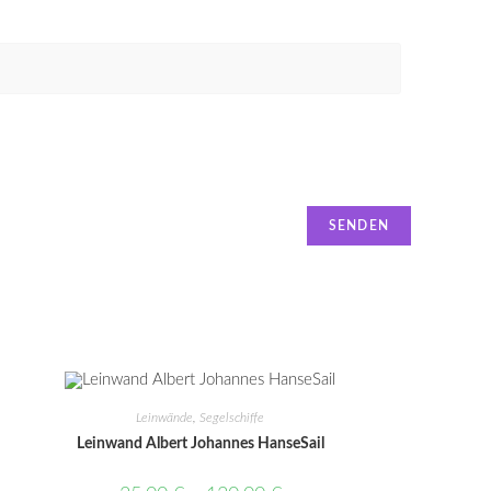
Leinwände
,
Segelschiffe
Leinwand Albert Johannes HanseSail