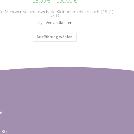
25,00
€
–
130,00
€
in Mehrwertsteuerausweis, da Kleinunternehmer nach §19 (1)
UStG.
zzgl.
Versandkosten
Ausführung wählen
de
 8b