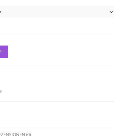
B
ff
EZENSIONEN (0)