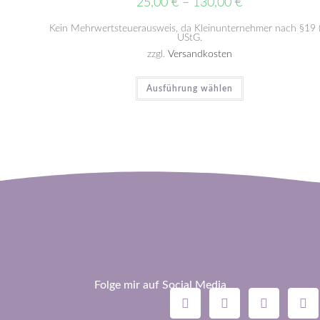
25,00
€
–
130,00
€
Kein Mehrwertsteuerausweis, da Kleinunternehmer nach §19 
UStG.
zzgl.
Versandkosten
Ausführung wählen
Folge mir auf Social Media