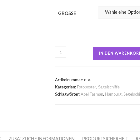
GRÖSSE
IN DEN WARENKOR
Artikelnummer:
n. a.
Kategorien:
Fotoposter
,
Segelschiffe
Schlagwörter:
Abel Tasman
,
Hamburg
,
Segelschi
G
ZUSÄTZLICHE INFORMATIONEN
PRODUKTSICHERHEIT
R