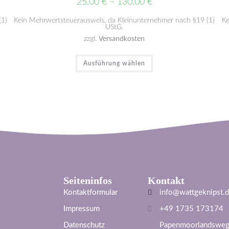
25,00
€
–
130,00
€
(1)
Kein Mehrwertsteuerausweis, da Kleinunternehmer nach §19 (1)
Ke
UStG.
zzgl.
Versandkosten
Ausführung wählen
Seiteninfos
Kontakt
Kontaktformular
info@wattgeknipst.
Impressum
+49 1735 173174
Datenschutz
Papenmoorlandsweg