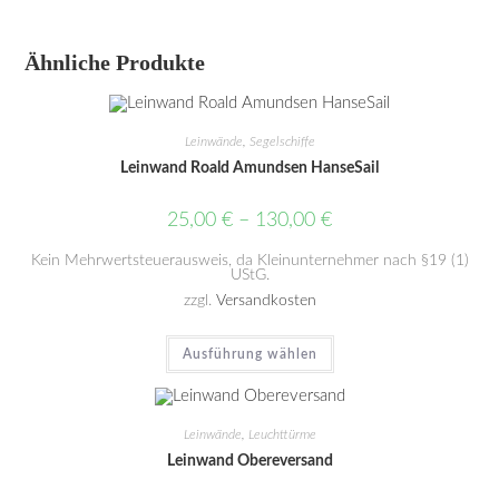
Ähnliche Produkte
Leinwände
,
Segelschiffe
Leinwand Roald Amundsen HanseSail
25,00
€
–
130,00
€
Kein Mehrwertsteuerausweis, da Kleinunternehmer nach §19 (1)
UStG.
zzgl.
Versandkosten
Ausführung wählen
Leinwände
,
Leuchttürme
Leinwand Obereversand