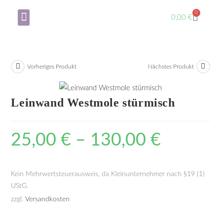
0
0,00
€
Über mich
Mein Konto
Vorheriges Produkt
Nächstes Produkt
Leinwand Westmole stürmisch
25,00
€
–
130,00
€
Kein Mehrwertsteuerausweis, da Kleinunternehmer nach §19 (1)
UStG.
zzgl.
Versandkosten