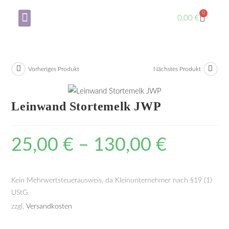
0
0,00
€
Über mich
Mein Konto
Vorheriges Produkt
Nächstes Produkt
Leinwand Stortemelk JWP
25,00
€
–
130,00
€
Kein Mehrwertsteuerausweis, da Kleinunternehmer nach §19 (1)
UStG.
zzgl.
Versandkosten