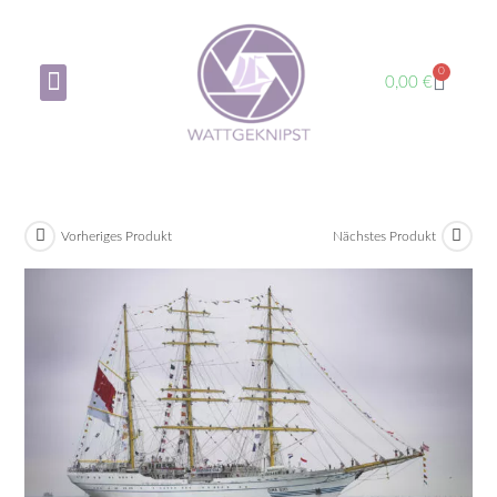
0
0,00
€
Über mich
Mein Konto
Vorheriges Produkt
Nächstes Produkt