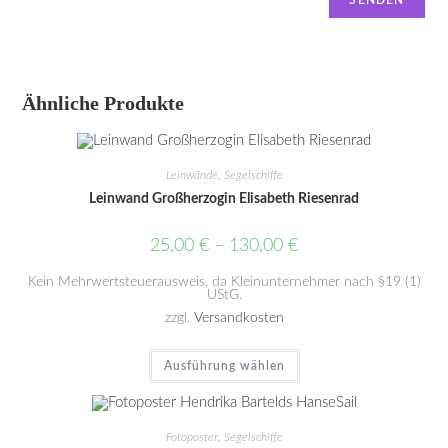
Ähnliche Produkte
Leinwände
,
Segelschiffe
Leinwand Großherzogin Elisabeth Riesenrad
25,00
€
–
130,00
€
Kein Mehrwertsteuerausweis, da Kleinunternehmer nach §19 (1)
UStG.
zzgl.
Versandkosten
Ausführung wählen
Fotoposter
,
Segelschiffe