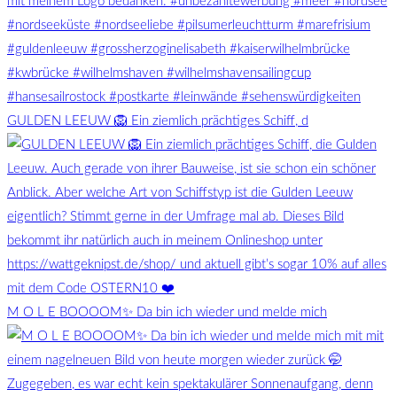
GULDEN LEEUW 🦁 Ein ziemlich prächtiges Schiff, d
M O L E BOOOOM✨ Da bin ich wieder und melde mich