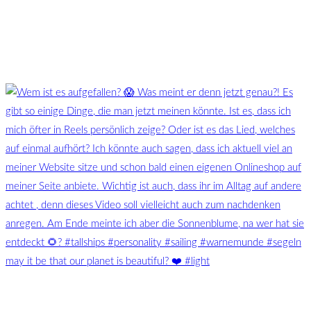
may it be that our planet is beautiful? ❤️ #light