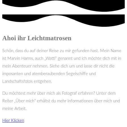
Ahoi ihr Leichtmatrosen
Schön, dass du auf deiner Reise zu mir gefunden hast. Mein Name
ist Marvin Harms, auch „Watti“ genannt und ich möchte dich mit in
mein Abenteuer nehmen. Siehe dich um und lasse dir nicht die
imposanten und atemberaubenden Segelschiffe und
Landschaftsfotos entgehen.
Du möchtest mehr über mich als Fotograf erfahren? Unter dem
Reiter „Über mich“ erhältst du mehr Informationen über mich und
meine Arbeit.
Hier Klicken